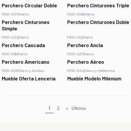
Perchero Circular Doble
Perchero Cinturones Triple
PER-007
|
Fierro
PER-008
|
Fierro
Perchero Cinturones
Perchero Cinturones Doble
Simple
PER-002
|
Fierro
PER-012
|
Fierro
Perchero Cascada
Perchero Ancla
PER-018
|
Fierro
PER-027
|
Fierro
Perchero Americano
Perchero Aéreo
PER-033
|
Fierro y Acrílico
PER-044
|
Fierro y Melamina
Mueble Oferta Lencería
Mueble Modelo Milenium
1
2
»
Último