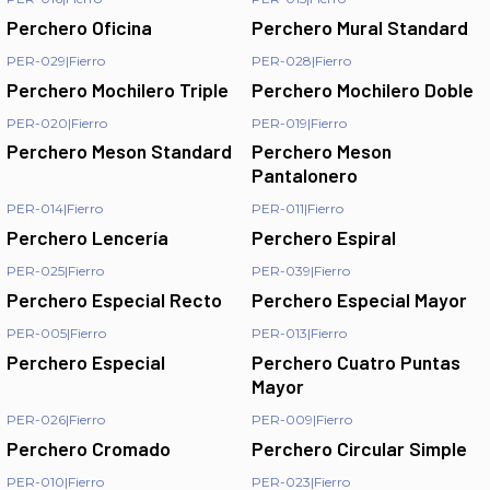
Perchero Oficina
Perchero Mural Standard
PER-029
|
Fierro
PER-028
|
Fierro
Perchero Mochilero Triple
Perchero Mochilero Doble
PER-020
|
Fierro
PER-019
|
Fierro
Perchero Meson Standard
Perchero Meson
Pantalonero
PER-014
|
Fierro
PER-011
|
Fierro
Perchero Lencería
Perchero Espiral
PER-025
|
Fierro
PER-039
|
Fierro
Perchero Especial Recto
Perchero Especial Mayor
PER-005
|
Fierro
PER-013
|
Fierro
Perchero Especial
Perchero Cuatro Puntas
Mayor
PER-026
|
Fierro
PER-009
|
Fierro
Perchero Cromado
Perchero Circular Simple
PER-010
|
Fierro
PER-023
|
Fierro