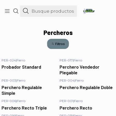
consultas@maniquies.cl
Inicio
Percheros
Percheros
Filtros
PER-024
|
Fierro
PER-017
|
Fierro
Probador Standard
Perchero Vendedor
Plegable
PER-003
|
Fierro
PER-004
|
Fierro
Perchero Regulable
Perchero Regulable Doble
Simple
PER-006
|
Fierro
PER-001
|
Fierro
Perchero Recto Triple
Perchero Recto
PER-016
|
Fierro
PER-015
|
Fierro