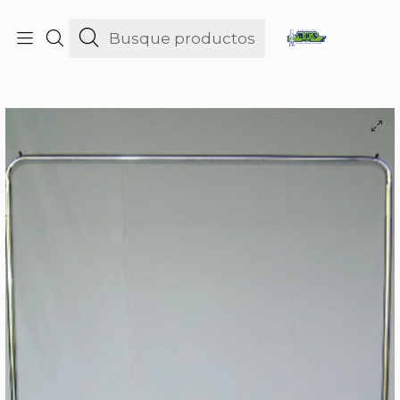
consultas@maniquies.cl
Inicio
Percheros
Percheros
Perchero Recto