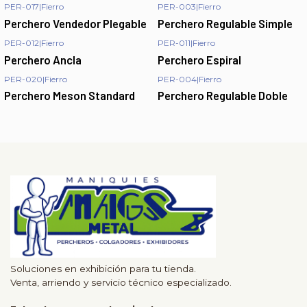
PER-017
|
Fierro
PER-003
|
Fierro
Perchero Vendedor Plegable
Perchero Regulable Simple
PER-012
|
Fierro
PER-011
|
Fierro
Perchero Ancla
Perchero Espiral
PER-020
|
Fierro
PER-004
|
Fierro
Perchero Meson Standard
Perchero Regulable Doble
Soluciones en exhibición para tu tienda.
Venta, arriendo y servicio técnico especializado.