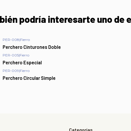
ién podría interesarte uno de 
PER-008
|
Fierro
Perchero Cinturones Doble
PER-005
|
Fierro
Perchero Especial
PER-009
|
Fierro
Perchero Circular Simple
Categorías