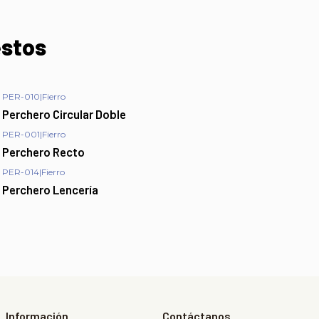
estos
PER-010
|
Fierro
Perchero Circular Doble
PER-001
|
Fierro
Perchero Recto
PER-014
|
Fierro
Perchero Lencería
Información
Contáctanos