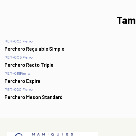
Tamb
PER-003
|
Fierro
Perchero Regulable Simple
PER-006
|
Fierro
Perchero Recto Triple
PER-011
|
Fierro
Perchero Espiral
PER-020
|
Fierro
Perchero Meson Standard