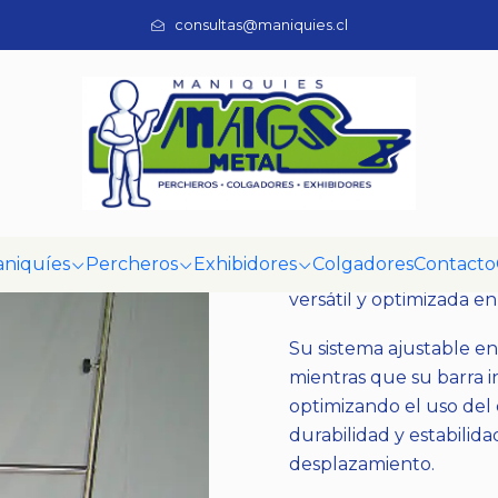
Inicio
Percheros
Percheros
Perchero Regulable Doble
consultas@maniquies.cl
|
Perchero Reg
Mostrar stock de ubi
DESCRIPCIÓN
niquíes
Percheros
Exhibidores
Colgadores
Contacto
Perchero regulable d
versátil y optimizada e
Su sistema ajustable en
mientras que su barra i
optimizando el uso del e
durabilidad y estabilida
desplazamiento.