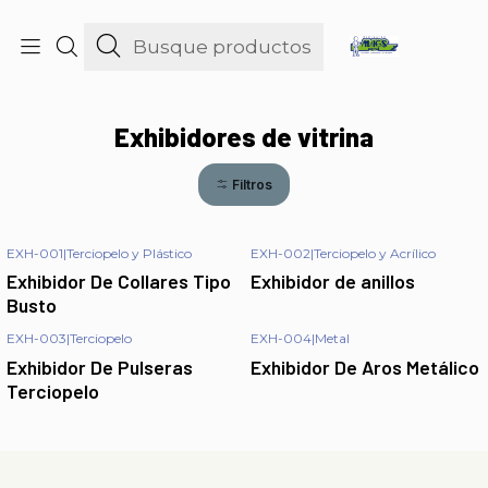
consultas@maniquies.cl
Inicio
Exhibidores
Exhibidores de vitrina
Exhibidores de vitrina
Filtros
EXH-001
|
Terciopelo y Plástico
EXH-002
|
Terciopelo y Acrílico
Exhibidor De Collares Tipo
Exhibidor de anillos
Busto
EXH-003
|
Terciopelo
EXH-004
|
Metal
Exhibidor De Pulseras
Exhibidor De Aros Metálico
Terciopelo