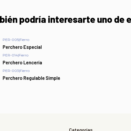
ién podría interesarte uno de 
PER-005
|
Fierro
Perchero Especial
PER-014
|
Fierro
Perchero Lencería
PER-003
|
Fierro
Perchero Regulable Simple
Categorías