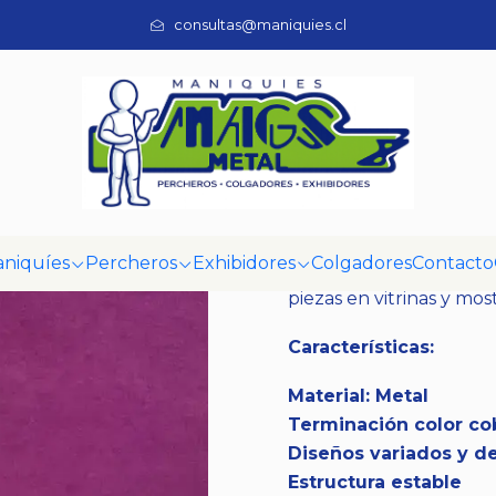
io
Exhibidores
Exhibidores de vitrina
Exhibidor De Aros Metá
consultas@maniquies.cl
|
Exhibidor De
Mostrar stock de ubi
DESCRIPCIÓN
niquíes
Percheros
Exhibidores
Colgadores
Contacto
Soporte de exhibición
piezas en vitrinas y mos
Características:
Material: Metal
Terminación color co
Diseños variados y d
Estructura estable