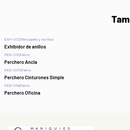
Tamb
EXH-002
|
Terciopelo y Acrílico
Exhibidor de anillos
PER-012
|
Fierro
Perchero Ancla
PER-007
|
Fierro
Perchero Cinturones Simple
PER-016
|
Fierro
Perchero Oficina