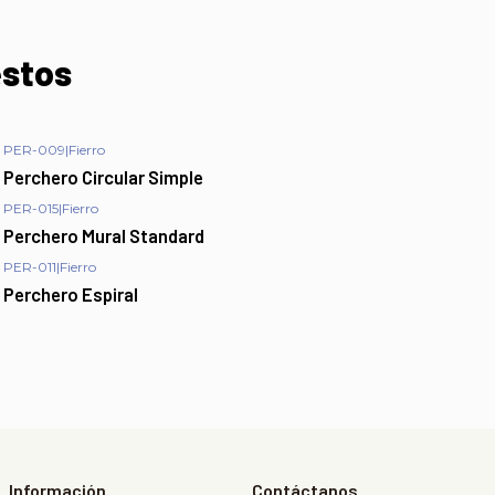
estos
PER-009
|
Fierro
Perchero Circular Simple
PER-015
|
Fierro
Perchero Mural Standard
PER-011
|
Fierro
Perchero Espiral
Información
Contáctanos