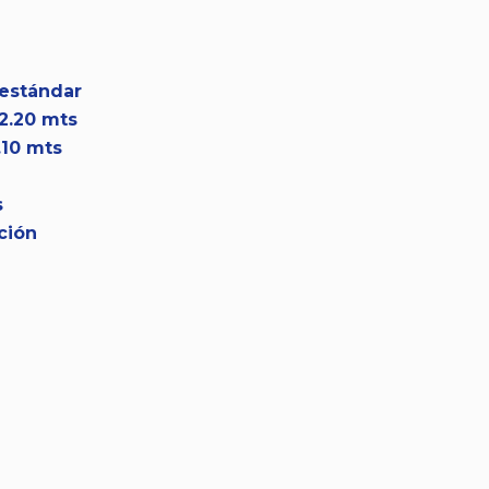
 estándar
 2.20 mts
1.10 mts
s
ción