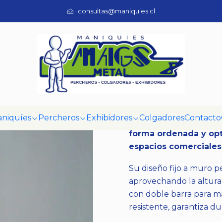
Inicio
Percheros
Percheros
Perchero Mural Standard
consultas@maniquies.cl
|
Perchero Mur
Mostrar stock de ubi
DESCRIPCIÓN
niquíes
Percheros
Exhibidores
Colgadores
Contacto
Perchero mural metáli
forma ordenada y opt
espacios comerciales
Su diseño fijo a muro p
aprovechando la altura
con doble barra para ma
resistente, garantiza du