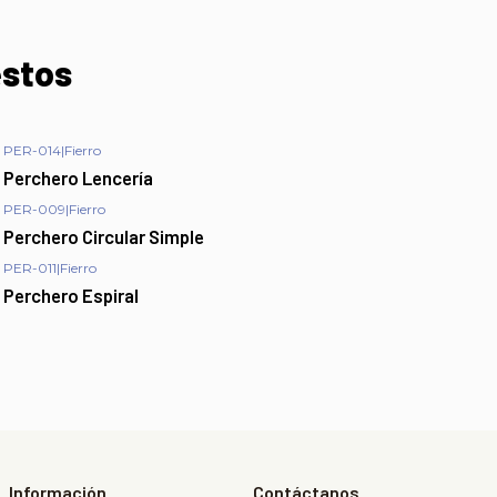
estos
PER-014
|
Fierro
Perchero Lencería
PER-009
|
Fierro
Perchero Circular Simple
PER-011
|
Fierro
Perchero Espiral
Información
Contáctanos