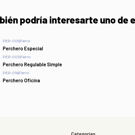
ién podría interesarte uno de 
PER-005
|
Fierro
Perchero Especial
PER-003
|
Fierro
Perchero Regulable Simple
PER-016
|
Fierro
Perchero Oficina
Categorías