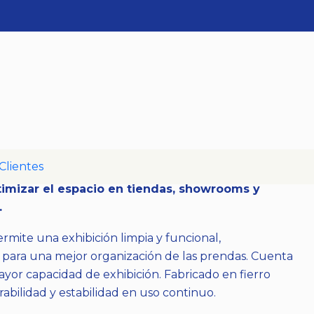
al Standard
caciones
Clientes
co tipo estándar, ideal para exhibir prendas de
imizar el espacio en tiendas, showrooms y
.
ermite una exhibición limpia y funcional,
 para una mejor organización de las prendas. Cuenta
yor capacidad de exhibición. Fabricado en fierro
rabilidad y estabilidad en uso continuo.