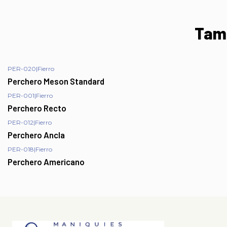
Tamb
PER-020
|
Fierro
Perchero Meson Standard
PER-001
|
Fierro
Perchero Recto
PER-012
|
Fierro
Perchero Ancla
PER-018
|
Fierro
Perchero Americano