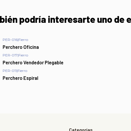
ién podría interesarte uno de 
PER-016
|
Fierro
Perchero Oficina
PER-017
|
Fierro
Perchero Vendedor Plegable
PER-011
|
Fierro
Perchero Espiral
Categorías