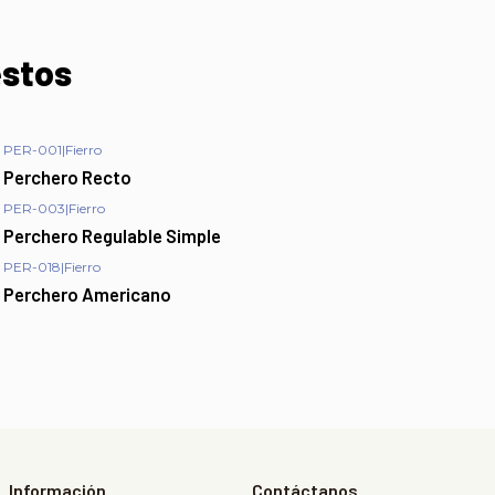
estos
PER-001
|
Fierro
Perchero Recto
PER-003
|
Fierro
Perchero Regulable Simple
PER-018
|
Fierro
Perchero Americano
Información
Contáctanos