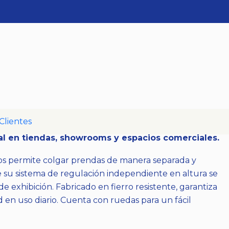
la
caciones
Clientes
co, ideal para exhibir prendas de forma
al en tiendas, showrooms y espacios comerciales.
os permite colgar prendas de manera separada y
 su sistema de regulación independiente en altura se
 de exhibición. Fabricado en fierro resistente, garantiza
d en uso diario. Cuenta con ruedas para un fácil