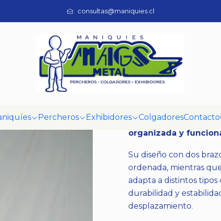
Inicio
Percheros
Percheros
Perchero Ancla
consultas@maniquies.cl
|
Perchero Anc
Mostrar stock de ubi
DESCRIPCIÓN
niquíes
Percheros
Exhibidores
Colgadores
Contacto
Perchero ancla metáli
organizada y funcion
Su diseño con dos braz
ordenada, mientras que
adapta a distintos tipos
durabilidad y estabilida
desplazamiento.