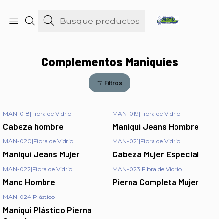
consultas@maniquies.cl
Inicio
Maniquíes
Complementos Maniquíes
Complementos Maniquíes
Filtros
MAN-018
|
Fibra de Vidrio
MAN-019
|
Fibra de Vidrio
Cabeza hombre
Maniquí Jeans Hombre
MAN-020
|
Fibra de Vidrio
MAN-021
|
Fibra de Vidrio
Maniquí Jeans Mujer
Cabeza Mujer Especial
MAN-022
|
Fibra de Vidrio
MAN-023
|
Fibra de Vidrio
Mano Hombre
Pierna Completa Mujer
MAN-024
|
Plástico
Maniquí Plástico Pierna