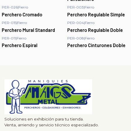
PER-026
|
Fierro
PER-003
|
Fierro
Perchero Cromado
Perchero Regulable Simple
PER-015
|
Fierro
PER-004
|
Fierro
Perchero Mural Standard
Perchero Regulable Doble
PER-011
|
Fierro
PER-008
|
Fierro
Perchero Espiral
Perchero Cinturones Doble
Soluciones en exhibición para tu tienda.
Venta, arriendo y servicio técnico especializado.