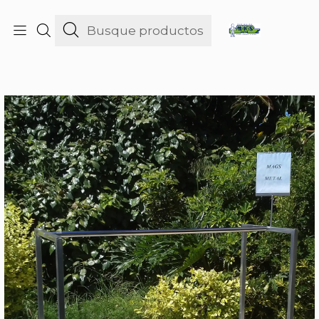
consultas@maniquies.cl
Inicio
Percheros
Muebles especiales
Perchero Especial Mayor