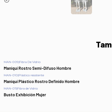
Tamb
MAN-009
|
Fibra De Vidrio
Maniquí Rostro Semi-Difuso Hombre
MAN-010
|
Plástico resistente
Maniquí Plástico Rostro Definido Hombre
MAN-011
|
Fibra de Vidrio
Busto Exhibición Mujer