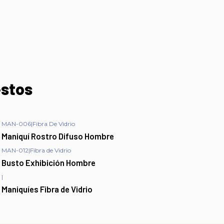
estos
MAN-006
|
Fibra De Vidrio
Maniquí Rostro Difuso Hombre
MAN-012
|
Fibra de Vidrio
Busto Exhibición Hombre
|
Maniquíes Fibra de Vidrio