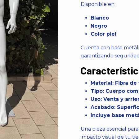
Disponible en:
Blanco
Negro
Color piel
Cuenta con base metálic
garantizando seguridad 
Característic
Material: Fibra de 
Tipo: Cuerpo com
Uso: Venta y arri
Acabado: Superfici
Incluye base metá
Una pieza esencial para
impacto visual de tu ti