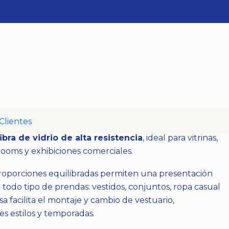
Hombre
ro Semi-Difuso Hombre
caciones
Clientes
cuerpo completo y
rostro semi-difuso
, con brazos
fibra de vidrio de alta resistencia
, ideal para vitrinas,
ooms y exhibiciones comerciales.
proporciones equilibradas permiten una presentación
odo tipo de prendas: vestidos, conjuntos, ropa casual
isa facilita el montaje y cambio de vestuario,
s estilos y temporadas.