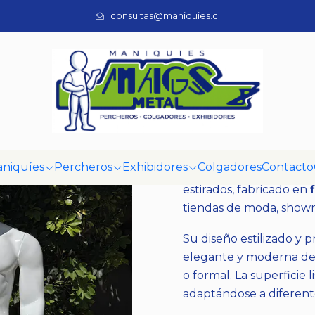
Maniquíes
Cuerpo completo
Maniquí Rostro Semi-Difuso 
consultas@maniquies.cl
|
Maniquí Rost
Mostrar stock de ubi
DESCRIPCIÓN
niquíes
Percheros
Exhibidores
Colgadores
Contacto
Maniquí masculino de 
estirados, fabricado en
tiendas de moda, showr
Su diseño estilizado y 
elegante y moderna de t
o formal. La superficie l
adaptándose a diferente